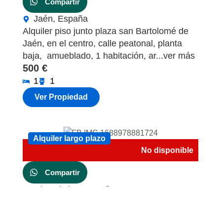
Compartir
Jaén, España
Alquiler piso junto plaza san Bartolomé de
Jaén, en el centro, calle peatonal, planta
baja, amueblado, 1 habitación, ar...ver más
500 €
1
1
Ver Propiedad
Alquiler largo plazo
Alquiler largo plazo
No disponible
Compartir
Isla Cristina, España
Piso 4 planta, 3 habitaciones, 2wc, en el
centro, lavadero, tendedero, balcones don