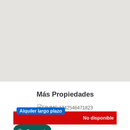
Más Propiedades
Alquiler largo plazo
Alquiler largo plazo
No disponible